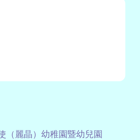
使（麗晶）幼稚園暨幼兒園