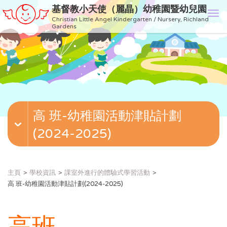
基督教小天使（麗晶）幼稚園暨幼兒園
T
Christian Little Angel Kindergarten / Nursery, Richland
o
Gardens
g
g
l
e
n
a
v
高 班-幼稚園活動津貼計劃
i
g
(2024-2025)
a
t
i
o
主頁
學校資訊
課室外進行的體驗式學習活動
n
高 班-幼稚園活動津貼計劃(2024-2025)