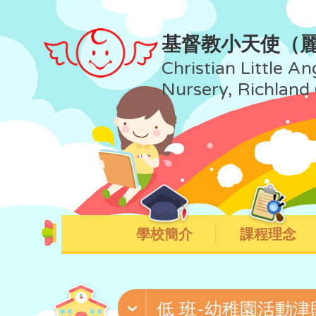
基督教小天使（
Christian Little An
Nursery, Richland
學校簡介
課程理念
低 班-幼稚園活動津貼(