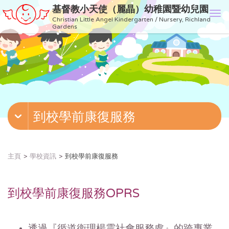
基督教小天使（麗晶）幼稚園暨幼兒園
T
Christian Little Angel Kindergarten / Nursery, Richland
o
Gardens
g
g
l
e
n
a
v
到校學前康復服務
i
g
a
t
主頁
學校資訊
到校學前康復服務
i
o
n
到校學前康復服務OPRS
透過『循道衛理楊震社會服務處』的跨專業